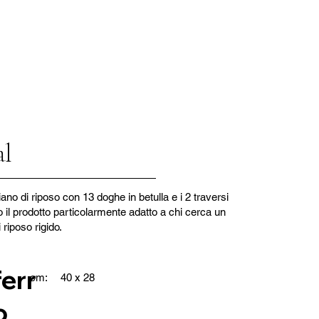
al
iano di riposo con 13 doghe in betulla e i 2 traversi
 il prodotto particolarmente adatto a chi cerca un
 riposo rigido.
ferr
cm:
40 x 28
o