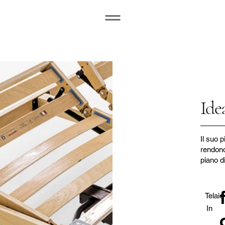
Ide
Il suo p
rendono
piano di
Telaio
In